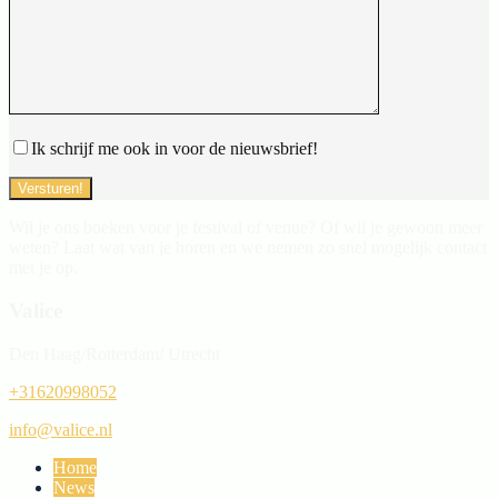
Ik schrijf me ook in voor de nieuwsbrief!
Wil je ons boeken voor je festival of venue? Of wil je gewoon meer
weten? Laat wat van je horen en we nemen zo snel mogelijk contact
met je op.
Valice
Den Haag/Rotterdam/ Utrecht
+31620998052
info@valice.nl
Home
News