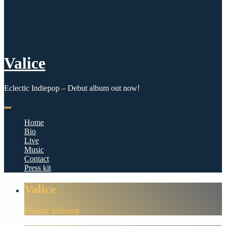
Valice
Eclectic Indiepop – Debut album out now!
Home
Bio
Live
Music
Contact
Press kit
Valice
Eclectic Indiepop